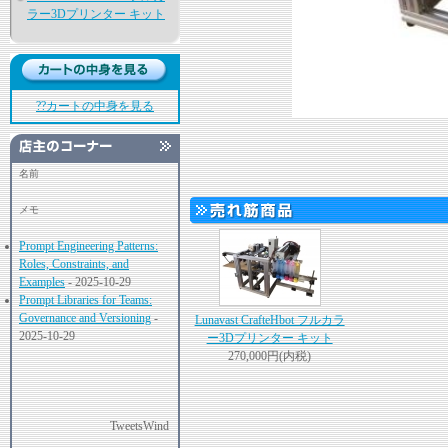
ラー3Dプリンター キット
??カートの中身を見る
名前
メモ
Prompt Engineering Patterns:
Roles, Constraints, and
Examples
- 2025-10-29
Prompt Libraries for Teams:
Governance and Versioning
-
Lunavast CrafteHbot フルカラ
2025-10-29
ー3Dプリンター キット
270,000円(内税)
TweetsWind