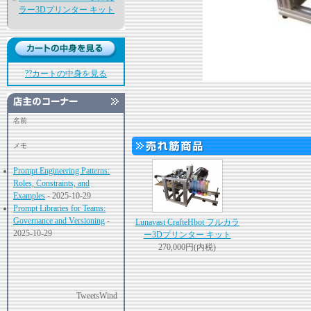
ラー3Dプリンター キット
??カートの中身を見る
名前
メモ
Prompt Engineering Patterns:
Roles, Constraints, and
Examples
- 2025-10-29
Prompt Libraries for Teams:
Governance and Versioning
-
Lunavast CrafteHbot フルカラ
2025-10-29
ー3Dプリンター キット
270,000円(内税)
TweetsWind