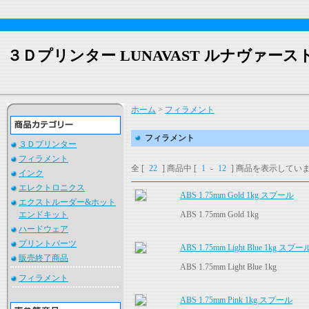
３Ｄプリンター LUNAVAST ルナヴァース
ホーム
>
フィラメント
フィラメント
３Ｄプリンター
フィラメント
全 [
22
] 商品中 [
1
-
12
] 商品を表示してい
インク
エレクトロニクス
ABS 1.75mm Gold 1kg スプール
エクストルーダー&ホット
エンドキット
ABS 1.75mm Gold 1kg
ハードウェア
プリントパーツ
ABS 1.75mm Light Blue 1kg スプー
販売終了商品
ABS 1.75mm Light Blue 1kg
フィラメント
ABS 1.75mm Pink 1kg スプール