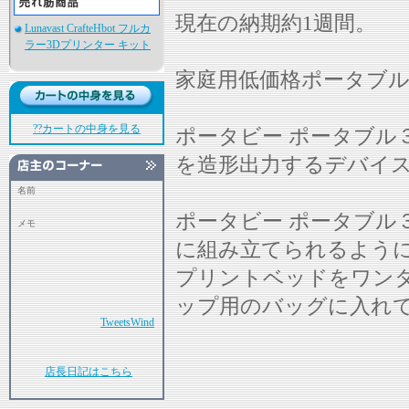
現在の納期約1週間。
Lunavast CrafteHbot フルカ
ラー3Dプリンター キット
家庭用低価格ポータブ
??カートの中身を見る
ポータビー ポータブル
を造形出力するデバイ
名前
ポータビー ポータブル
メモ
に組み立てられるよう
プリントベッドをワン
ップ用のバッグに入れ
TweetsWind
店長日記はこちら