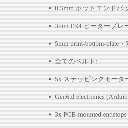
0.5mm ホットエンド
3mm FR4 ヒータープレー
5mm print-bottom-p
全てのベルト:
5x ステッピングモータ
Gen6.d electronics (Ar
3x PCB-mounted endstops