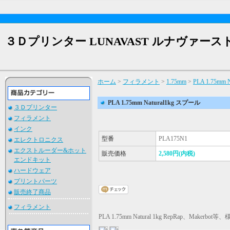
３Ｄプリンター LUNAVAST ルナヴァース
ホーム
>
フィラメント
>
1.75mm
>
PLA 1.75mm
PLA 1.75mm Natural1kg スプール
３Ｄプリンター
フィラメント
インク
型番
PLA175N1
エレクトロニクス
エクストルーダー&ホット
販売価格
2,580円(内税)
エンドキット
ハードウェア
プリントパーツ
販売終了商品
フィラメント
PLA 1.75mm Natural 1kg RepRap、Ma