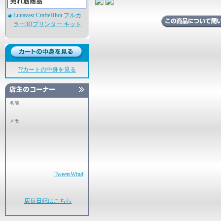
Lunavast CrafteHbot フルカ
ラー3Dプリンター キット
??カートの中身を見る
名前
メモ
TweetsWind
店長日記はこちら