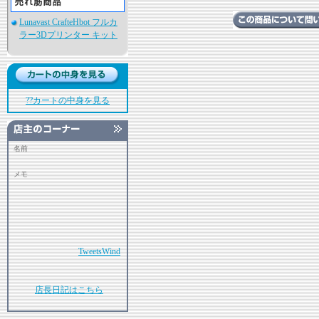
Lunavast CrafteHbot フルカ
ラー3Dプリンター キット
??カートの中身を見る
名前
メモ
TweetsWind
店長日記はこちら