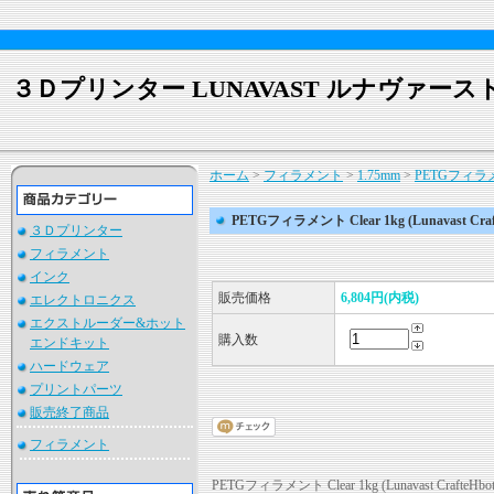
３Ｄプリンター LUNAVAST ルナヴァース
ホーム
>
フィラメント
>
1.75mm
>
PETGフィラメント 
PETGフィラメント Clear 1kg (Lunavast Craf
３Ｄプリンター
フィラメント
インク
販売価格
6,804円(内税)
エレクトロニクス
エクストルーダー&ホット
購入数
エンドキット
ハードウェア
プリントパーツ
販売終了商品
フィラメント
PETGフィラメント Clear 1kg (Lunavast Craf