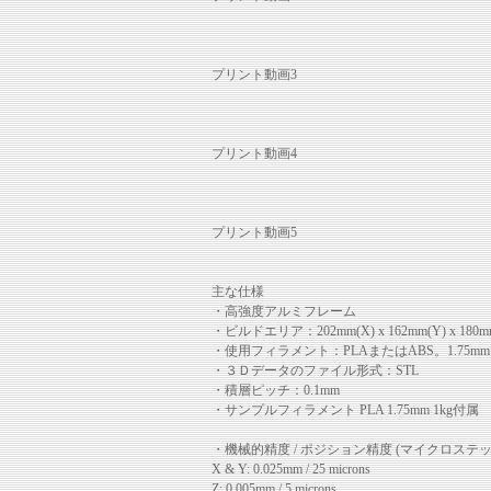
プリント動画3
プリント動画4
プリント動画5
主な仕様
・高強度アルミフレーム
・ビルドエリア：202mm(X) x 162mm(Y) x 180m
・使用フィラメント：PLAまたはABS。1.7
・３Ｄデータのファイル形式：STL
・積層ピッチ：0.1mm
・サンプルフィラメント PLA 1.75mm 1kg付属
・機械的精度 / ポジション精度 (マイクロステ
X & Y: 0.025mm / 25 microns
Z: 0.005mm / 5 microns