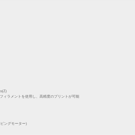
m(Z)
5mmフィラメントを使用し、高精度のプリントが可能
ッピングモーター)