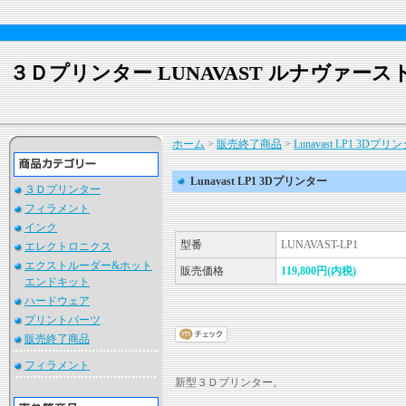
３Ｄプリンター LUNAVAST ルナヴァース
ホーム
>
販売終了商品
>
Lunavast LP1 3Dプリ
Lunavast LP1 3Dプリンター
３Ｄプリンター
フィラメント
インク
型番
LUNAVAST-LP1
エレクトロニクス
エクストルーダー&ホット
販売価格
119,800円(内税)
エンドキット
ハードウェア
プリントパーツ
販売終了商品
フィラメント
新型３Ｄプリンター。