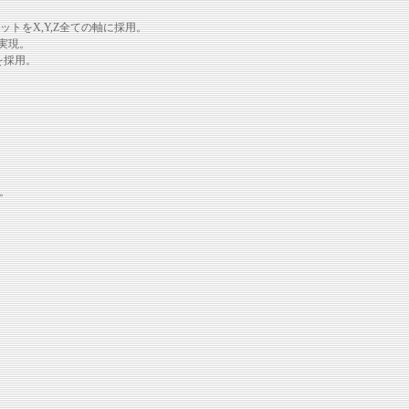
トをX,Y,Z全ての軸に採用。
実現。
を採用。
用。