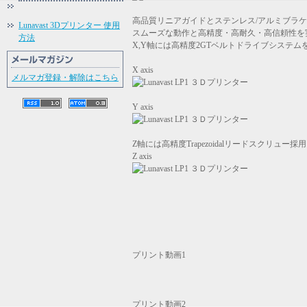
高品質リニアガイドとステンレス/アルミブラケッ
Lunavast 3Dプリンター 使用
スムーズな動作と高精度・高耐久・高信頼性を
方法
X,Y軸には高精度2GTベルトドライブシステム
X axis
メルマガ登録・解除はこちら
Y axis
Z軸には高精度Trapezoidalリードスクリュー採
Z axis
プリント動画1
プリント動画2