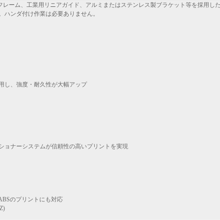
強度アルミフレーム、工業用リニアガイド、アルミまたはステンレス製ブラケット等を採用し
。ハンダ付け作業は必要ありません。
用し、強度・耐久性が大幅アップ
ショナーシステムが信頼性の高いプリントを実現
ABSのプリントにも対応
Z)