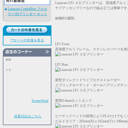
Lunavast LP1 ３Ｄプリンターは、高
サブアッセンブリーなので組み立ては簡単です
Lunavast CrafteHbot フルカ
ラー3Dプリンター キット
納期約3週間。
??カートの中身を見る
LP1 Front
高強度アルミフレーム、ステンレスパーツを使
名前
LP1 Rear
メモ
新型ダイレクトドライブエクストルーダー
スプリングローデッド・ボールベアリングテン
新型0.4mmホットエンド
TweetsWind
ヒーテッドベッドの採用によりPLAだけでなく
店長日記はこちら
ビルドエリア：202mm(X) x 162mm(Y) x 180mm(